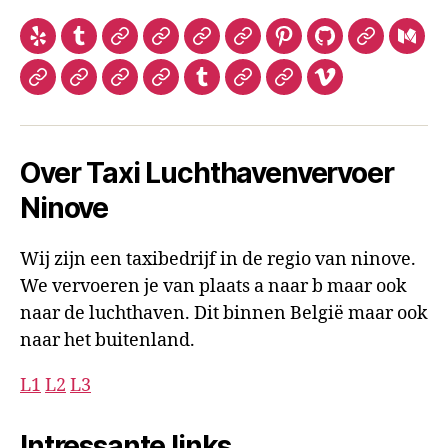
Yelp
Tumblr
Linktr.ee
Telegram
Yelp
TED
Pinterest
Github
Gitlab
Med
luchthave
Hatena
My
Tripadvisor
Gravatar
Tumblr
Tripadvisor
Social
Vimeo
luchthavenvervoer
Space
Luchthavenvervoer
microsoft
luchthavenverv
Over Taxi Luchthavenvervoer
Ninove
Wij zijn een taxibedrijf in de regio van ninove.
We vervoeren je van plaats a naar b maar ook
naar de luchthaven. Dit binnen België maar ook
naar het buitenland.
L1
L2
L3
Intressante links