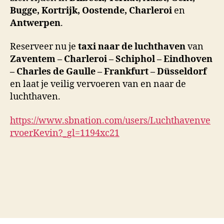
Bugge, Kortrijk, Oostende, Charleroi
en
Antwerpen
.
Reserveer nu je
taxi naar de luchthaven
van
Zaventem – Charleroi – Schiphol – Eindhoven
– Charles de Gaulle – Frankfurt – Düsseldorf
en laat je veilig vervoeren van en naar de
luchthaven.
https://www.sbnation.com/users/Luchthavenve
rvoerKevin?_gl=1194xc21
luchthavenvervoer-kevin-1.jimdosite.com/
GL
GL2
GL3
GL3
Profielen
AT
24